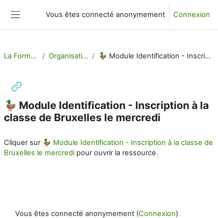
Passer au contenu principal
Vous êtes connecté anonymement
Connexion
Panneau latéral
La Formation Ornitho
Organisation de la rentrée
🦆 Module Identification - Inscription à la classe de Bruxelles le mercredi
🦆 Module Identification - Inscription à la
classe de Bruxelles le mercredi
Conditions d’achèvement
Cliquer sur
🦆 Module Identification - Inscription à la classe de
Bruxelles le mercredi
pour ouvrir la ressource.
Vous êtes connecté anonymement (
Connexion
)