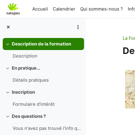
Passer au contenu principal
Accueil
Calendrier
Qui sommes-nous ?
Inf
La Fo
Description de la formation
Replier
De
Description
Ré
En pratique...
Replier
Détails pratiques
Inscription
Replier
Formulaire d'intérêt
Des questions ?
Replier
Vous n'avez pas trouvé l'info que vous cherchiez...