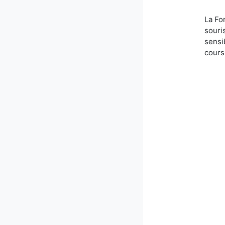
La Fo
souri
sensi
cours